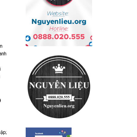
ản
oanh
i
i
p
hập;