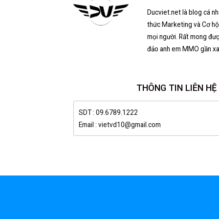
Ducviet.net là blog cá n
thức Marketing và Cơ hội
mọi người. Rất mong đượ
đảo anh em MMO gần xa
THÔNG TIN LIÊN HỆ
SDT : 09.6789.1222
Email : vietvd10@gmail.com