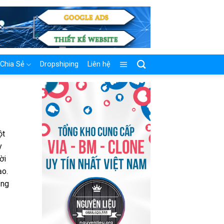
Chia Sẻ
Dropshiping
Liên hệ
ột
y
ời
ạo.
ụng