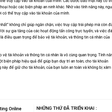
thể truy cập vào tài khoản của mình. Các bước bảo mật này có t
hoại hoặc các biện pháp an ninh khác. Nhờ vào tính năng này, ngư
 có thể truy cập vào tài khoản của mình.
 nhất” không chỉ giúp ngăn chặn; việc truy cập trái phép mà còn 
Với sự gia tăng của các hoạt động tấn công trực tuyến; và việc đ
 là điều quan trọng để bảo vệ tài khoản; và thông tin cá nhân của
o vệ tài khoản và thông tin cá nhân là vô cùng quan trọng. Tính nă
ột biện pháp hiệu quả để giúp bạn duy trì an toàn; cho tài khoản
 này để giữ cho tài khoản; của bạn luôn an toàn và không bị xâm
NHỮNG THỨ ĐÃ TRIỂN KHAI :
ting Online