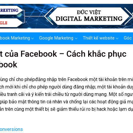
book Marketing
Google Marketing
Thiết kế website
Góc 
ất của Facebook – Cách khắc phục
ebook
ùng chỉ cho phépđăng nhập trên Facebook một tài khoản trên m
ách mới khi chỉ cho phép người dùng đăng nhập; một tài khoản du
hiều tranh cãi và ý kiến trái chiều từ người dùng mạng. Một số ngư
 giúp bảo mật thông tin cá nhân và chống lại các hoạt động giả m
ản trên cùng một thiết bị sẽ giảm thiểu rủi ro bị hack hoặc lạm d
onversions