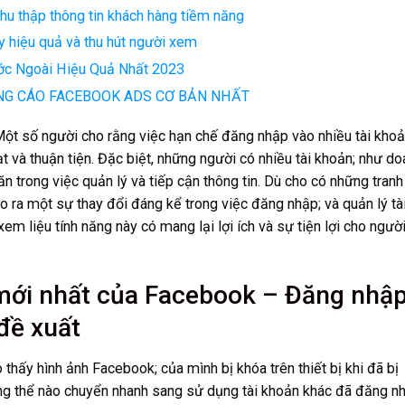
 thập thông tin khách hàng tiềm năng
 hiệu quả và thu hút người xem
c Ngoài Hiệu Quả Nhất 2023
NG CÁO FACEBOOK ADS CƠ BẢN NHẤT
. Một số người cho rằng việc hạn chế đăng nhập vào nhiều tài kho
ạt và thuận tiện. Đặc biệt, những người có nhiều tài khoản; như d
 trong việc quản lý và tiếp cận thông tin. Dù cho có những tranh
o ra một sự thay đổi đáng kể trong việc đăng nhập; và quản lý tà
em liệu tính năng này có mang lại lợi ích và sự tiện lợi cho ngườ
g mới nhất của Facebook – Đăng nhậ
đề xuất
hấy hình ảnh Facebook; của mình bị khóa trên thiết bị khi đã bị
ông thể nào chuyển nhanh sang sử dụng tài khoản khác đã đăng n