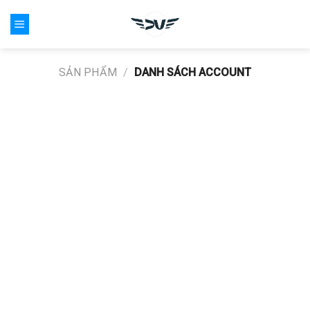
Skip
0
to
content
SẢN PHẨM
/
DANH SÁCH ACCOUNT