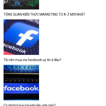
TỔNG QUAN KIẾN THỨC MARKETING TỪ A-Z MỚI NHẤT
Tôi nên mua via facebook uy tín ở đâu?
Có những loại nguyên liệu ads nào?