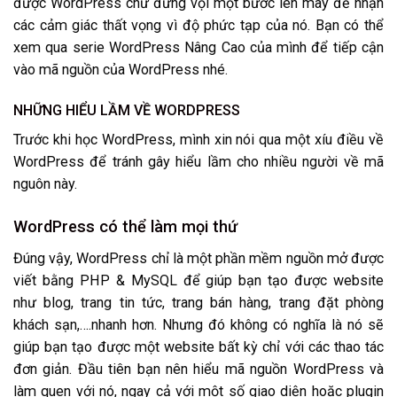
được WordPress chứ đừng vội một bước lên mây để nhận
các cảm giác thất vọng vì độ phức tạp của nó. Bạn có thể
xem qua serie WordPress Nâng Cao của mình để tiếp cận
vào mã nguồn của WordPress nhé.
NHỮNG HIỂU LẦM VỀ WORDPRESS
Trước khi học WordPress, mình xin nói qua một xíu điều về
WordPress để tránh gây hiểu lầm cho nhiều người về mã
nguôn này.
WordPress có thể làm mọi thứ
Đúng vậy, WordPress chỉ là một phần mềm nguồn mở được
viết bằng PHP & MySQL để giúp bạn tạo được website
như blog, trang tin tức, trang bán hàng, trang đặt phòng
khách sạn,….nhanh hơn. Nhưng đó không có nghĩa là nó sẽ
giúp bạn tạo được một website bất kỳ chỉ với các thao tác
đơn giản. Đầu tiên bạn nên hiểu mã nguồn WordPress và
làm quen với nó, ngay cả với một số giao diện hoặc plugin