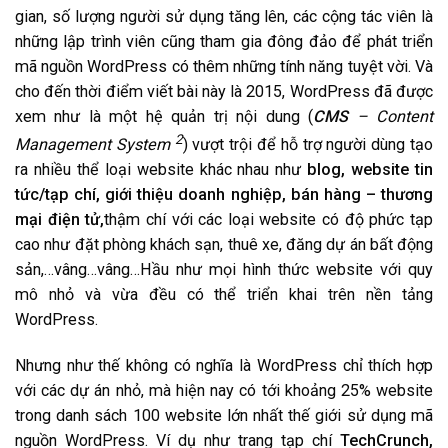
gian, số lượng người sử dụng tăng lên, các cộng tác viên là
những lập trình viên cũng tham gia đông đảo để phát triển
mã nguồn WordPress có thêm những tính năng tuyệt vời. Và
cho đến thời điểm viết bài này là 2015, WordPress đã được
xem như là một hệ quản trị nội dung (
CMS
– Content
2
Management System
) vượt trội để hỗ trợ người dùng tạo
ra nhiều thể loại website khác nhau như
blog, website tin
tức/tạp chí, giới thiệu doanh nghiệp, bán hàng – thương
mại điện tử,
thậm chí với các loại website có độ phức tạp
cao như đặt phòng khách sạn, thuê xe, đăng dự án bất động
sản,…vâng…vâng…Hầu như mọi hình thức website với quy
mô nhỏ và vừa đều có thể triển khai trên nền tảng
WordPress.
Nhưng như thế không có nghĩa là WordPress chỉ thích hợp
với các dự án nhỏ, mà hiện nay có tới khoảng 25% website
trong danh sách 100 website lớn nhất thế giới sử dụng mã
nguồn WordPress. Ví dụ như trang tạp chí
TechCrunch,