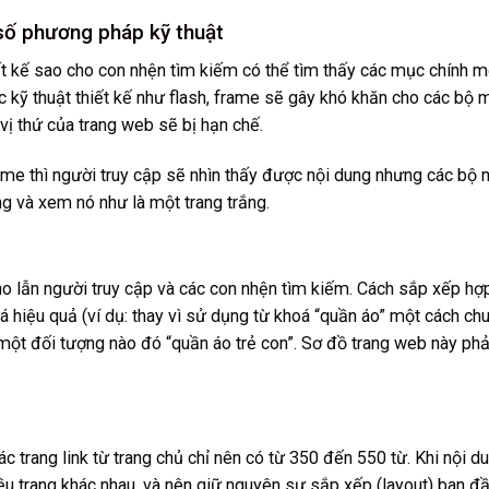
 số phương pháp kỹ thuật
ết kế sao cho con nhện tìm kiếm có thể tìm thấy các mục chính m
c kỹ thuật thiết kế như flash, frame sẽ gây khó khăn cho các bộ 
vị thứ của trang web sẽ bị hạn chế.
rame thì người truy cập sẽ nhìn thấy được nội dung nhưng các bộ
g và xem nó như là một trang trắng.
ho lẫn người truy cập và các con nhện tìm kiếm. Cách sắp xếp hợp
iệu quả (ví dụ: thay vì sử dụng từ khoá “quần áo” một cách ch
một đối tượng nào đó “quần áo trẻ con”. Sơ đồ trang web này phả
 trang link từ trang chủ chỉ nên có từ 350 đến 550 từ. Khi nội d
iều trang khác nhau, và nên giữ nguyên sự sắp xếp (layout) ban đầ