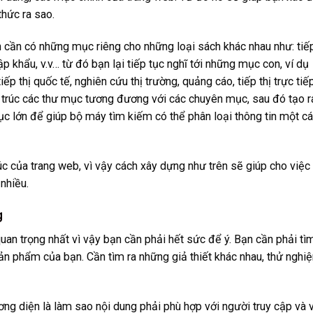
thức ra sao.
n cần có những mục riêng cho những loại sách khác nhau như: tiế
nhập khẩu, v.v… từ đó bạn lại tiếp tục nghĩ tới những mục con, ví dụ
tiếp thị quốc tế, nghiên cứu thị trường, quảng cáo, tiếp thị trực tiế
 trúc các thư mục tương đương với các chuyên mục, sau đó tạo r
c lớn để giúp bộ máy tìm kiếm có thể phân loại thông tin một c
c của trang web, vì vậy cách xây dựng như trên sẽ giúp cho việc
nhiều.
g
an trọng nhất vì vậy bạn cần phải hết sức để ý. Bạn cần phải tì
ản phẩm của bạn. Cần tìm ra những giả thiết khác nhau, thử nghi
ng diện là làm sao nội dung phải phù hợp với người truy cập và 