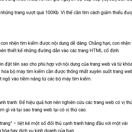
những trang vượt quá 100Kb. Vì thế cần tìm cách giảm thiểu đư
 con nhện tìm kiếm được nội dung dễ dàng. Chẳng hạn, con nhện
nên thiết kế những đường dẫn vào các trang HTML cố định.
nên đặt tên sao cho phù hợp với nội dung của trang web và từ khó
 ưu hóa bộ máy tìm kiếm cần được thống nhất xuyên suốt trang we
 ngõ vào tiềm năng từ các bộ máy tìm kiếm.
ạnh tranh. Để hiệu quả hơn nên nghiên cứu các trang web có vị th
 gì và tại sao trang web lại có vị thứ cao.
rang” – liệt kê một số đối thủ cạnh tranh hàng đầu với một vài
 hóa hay dịch vụ kinh doanh của bạn.