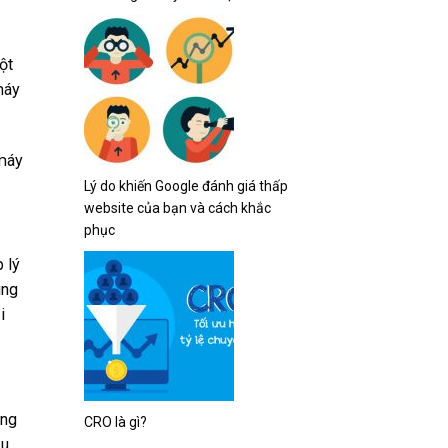
ột
máy
 máy
Lý do khiến Google đánh giá thấp
website của bạn và cách khắc
phục
 lý
ung
i
ung
CRO là gì?
u.