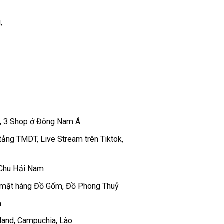
,
 , 3 Shop ở Đông Nam Á
tảng TMDT, Live Stream trên Tiktok,
 Chu Hải Nam
 mặt hàng Đồ Gốm, Đồ Phong Thuỷ
a
iland, Campuchia, Lào