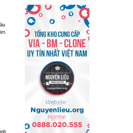
hầu
tìm
ịnh