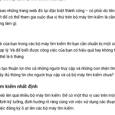
i sao những trang web đó lại đặc biệt thành công – có phải do tên
t để có thể tham gia cuộc đua vị thứ trên bộ máy tìm kiếm là cần
ng làm gì.
web của bạn trong các bộ máy tìm kiếm thì bạn cần chuẩn bị một s
ợp lý. Và để biết được công việc của bạn có hiệu quả hay không t
hể là 6 tháng.
 tạo thuận lợi cho cả những người truy cập và những con nhện tì
y đủ thông tin cho người truy cập và cả bộ máy tìm kiếm chưa?
ìm kiếm nhất định
web lên quá nhiều bộ máy tìm kiếm. Để có một thứ vị cao trên mộ
ịnh kỹ lưỡng, định hướng rõ ràng cùng với việc sử dụng các đoạ
ệc đăng ký ồ ạt lên các bộ máy tìm kiếm.