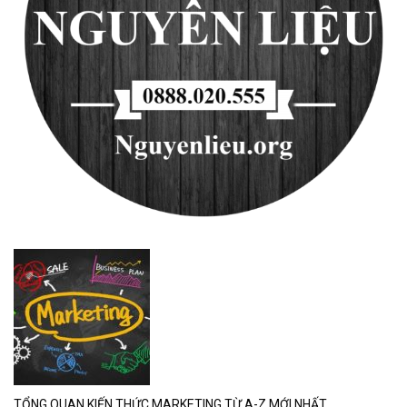
TỔNG QUAN KIẾN THỨC MARKETING TỪ A-Z MỚI NHẤT