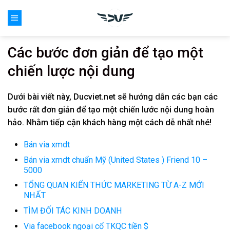
Skip
0
to
content
Các bước đơn giản để tạo một
chiến lược nội dung
Dưới bài viết này, Ducviet.net sẽ hướng dẫn các bạn các
bước rất đơn giản để tạo một chiến lước nội dung hoàn
hảo. Nhằm tiếp cận khách hàng một cách dễ nhất nhé!
Bán via xmdt
Bán via xmdt chuẩn Mỹ (United States ) Friend 10 –
5000
TỔNG QUAN KIẾN THỨC MARKETING TỪ A-Z MỚI
NHẤT
TÌM ĐỐI TÁC KINH DOANH
Via facebook ngoại cổ TKQC tiền $