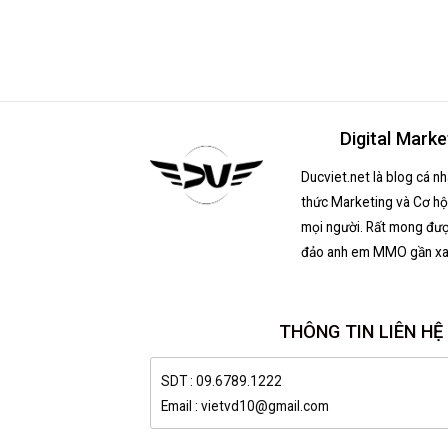
Digital Marke
Ducviet.net là blog cá n
thức Marketing và Cơ hội
mọi người. Rất mong đượ
đảo anh em MMO gần xa
THÔNG TIN LIÊN HỆ
SDT : 09.6789.1222
Email : vietvd10@gmail.com