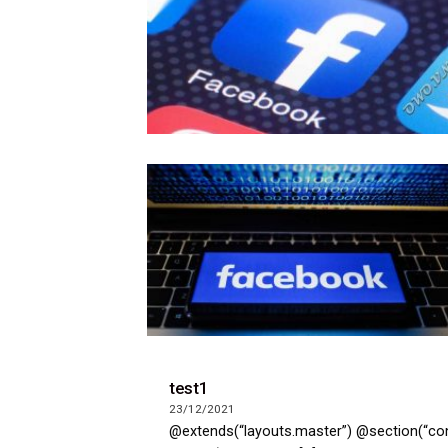
test1
23/12/2021
@extends(“layouts.master”) @section(“c