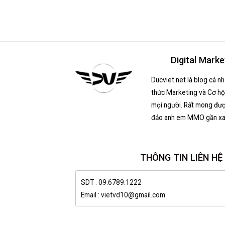
Digital Marke
Ducviet.net là blog cá n
thức Marketing và Cơ hội
mọi người. Rất mong đượ
đảo anh em MMO gần xa
THÔNG TIN LIÊN HỆ
SDT : 09.6789.1222
Email : vietvd10@gmail.com