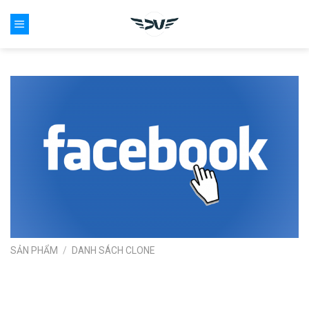
Skip
0
to
content
SẢN PHẨM
/
DANH SÁCH CLONE