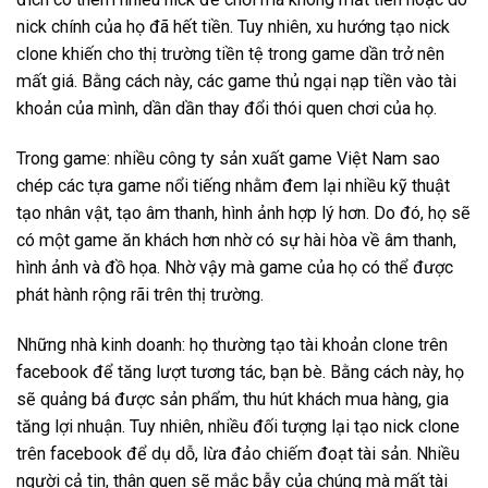
nick chính của họ đã hết tiền. Tuy nhiên, xu hướng tạo nick
clone khiến cho thị trường tiền tệ trong game dần trở nên
mất giá. Bằng cách này, các game thủ ngại nạp tiền vào tài
khoản của mình, dần dần thay đổi thói quen chơi của họ.
Trong game: nhiều công ty sản xuất game Việt Nam sao
chép các tựa game nổi tiếng nhằm đem lại nhiều kỹ thuật
tạo nhân vật, tạo âm thanh, hình ảnh hợp lý hơn. Do đó, họ sẽ
có một game ăn khách hơn nhờ có sự hài hòa về âm thanh,
hình ảnh và đồ họa. Nhờ vậy mà game của họ có thể được
phát hành rộng rãi trên thị trường.
Những nhà kinh doanh: họ thường tạo tài khoản clone trên
facebook để tăng lượt tương tác, bạn bè. Bằng cách này, họ
sẽ quảng bá được sản phẩm, thu hút khách mua hàng, gia
tăng lợi nhuận. Tuy nhiên, nhiều đối tượng lại tạo nick clone
trên facebook để dụ dỗ, lừa đảo chiếm đoạt tài sản. Nhiều
người cả tin, thân quen sẽ mắc bẫy của chúng mà mất tài