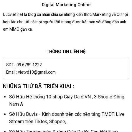
Digital Marketing Online
Ducviet.net là blog cá nhân chia sẻ những kiến thức Marketing và Cơ hội
hợp tác cho tất cả mọi người. Rất mong được kết bạn với đông đảo anh
em MMO gần xa.
THÔNG TIN LIÊN HỆ
SDT : 09.6789.1222
Email : vietvd10@gmail.com
NHỮNG THỨ ĐÃ TRIỂN KHAI :
Sở Hữu Hệ thống 10 shop Giày Da ở VN , 3 Shop ở Đông
Nam Á
Sở Hữu Duvis - Kinh doanh trên các nền tảng TMDT, Live
Stream trên Tiktok, Shopee,...
Sở Hữu Thương hiệu Xưởng Giày Da Bò Chu Hải Nam