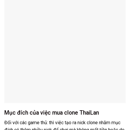
Mục đích của việc mua clone ThaiLan
Đối với các game thủ: thì việc tạo ra nick clone nhằm mục
đích có thêm nhiều nick để chơi mà không mất tiền hoặc do