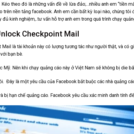
 Kéo theo đó là những vấn đề về lừa đảo;…nhiều anh em “tiền mất,
 trên nền tảng facebook. Anh em cần bất kỳ loại nào, chúng tôi đ
y đủ kinh nghiệm,..tư vấn hỗ trợ anh em trong quá trình chạy quả
nlock Checkpoint Mail
il là tài khoản này có lượng tương tác như người thật, và có giá
 với bạn bè.
 Mỹ. Nên khi chạy quảng cáo này ở Việt Nam sẽ không bị die bấ
rồi. Đây là một yêu cầu của Facebook bắt buộc các nhà quảng cáo
, và bị hạn chế quảng cáo. Facebook yêu cầu xác minh danh tính đ