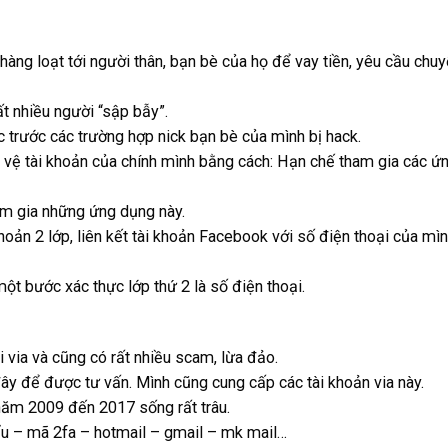
hàng loạt tới người thân, bạn bè của họ để vay tiền, yêu cầu chu
t nhiều người “sập bẫy”.
c trước các trường hợp nick bạn bè của mình bị hack.
vệ tài khoản của chính mình bằng cách: Hạn chế tham gia các ứng
am gia những ứng dụng này.
hoản 2 lớp, liên kết tài khoản Facebook với số điện thoại của mì
t bước xác thực lớp thứ 2 là số điện thoại.
i via và cũng có rất nhiều scam, lừa đảo.
đây để được tư vấn. Mình cũng cung cấp các tài khoản via này.
 năm 2009 đến 2017 sống rất trâu.
ẩu – mã 2fa – hotmail – gmail – mk mail…