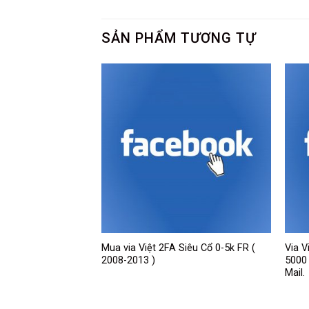
SẢN PHẨM TƯƠNG TỰ
ứng. Live Ads. Full
Mua via Việt 2FA Siêu Cổ 0-5k FR (
Via V
ảo mật 2Fa.
2008-2013 )
5000 
Mail.