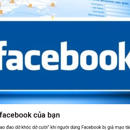
 facebook của bạn
‘lao đao dở khóc dở cười” khi người dùng Facebook bị giả mạo tà