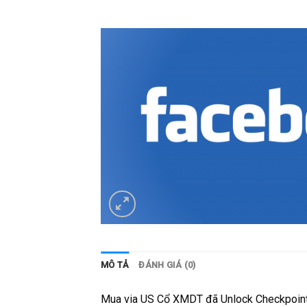
MÔ TẢ
ĐÁNH GIÁ (0)
Mua via US Cổ XMDT đã Unlock Checkpoint M