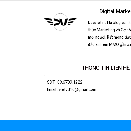
Digital Marke
Ducviet.net là blog cá n
thức Marketing và Cơ hội
mọi người. Rất mong đượ
đảo anh em MMO gần xa
THÔNG TIN LIÊN HỆ
SDT : 09.6789.1222
Email : vietvd10@gmail.com