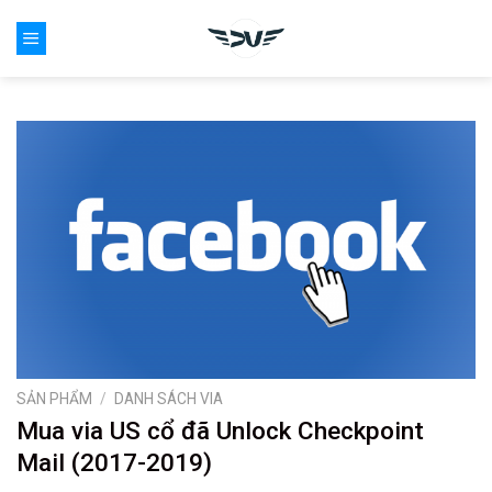
Skip
0
to
content
SẢN PHẨM
/
DANH SÁCH VIA
Mua via US cổ đã Unlock Checkpoint
Mail (2017-2019)