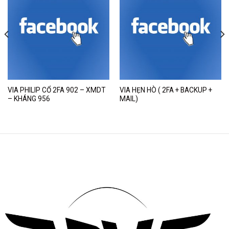
VIA PHILIP CỔ 2FA 902 – XMDT
VIA HẸN HÒ ( 2FA + BACKUP +
– KHÁNG 956
MAIL)