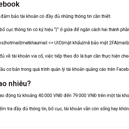
cebook
n đảm bảo tài khoản có đầy đủ những thông tin cần thiết.
bố cục thông tin có ký hiệu “|” ở giữa để ngăn cách hai thành phần
kies|hotmail|matkhaumail <> UID|mật khẩu|mã bảo mật 2FA|mail|
 về tài khoản via cổ, việc tiếp theo đó là bạn cần thực hiện chec
u cơ bản trong quá trình quản lý tài khoản quảng cáo trên Faceb
ao nhiêu?
 dao động từ khoảng 40.000 VNĐ đến 79.000 VNĐ trên một tài kho
ểm tra đầy đủ thông tin, bố cục, tài khoản vẫn còn sống hay khôn