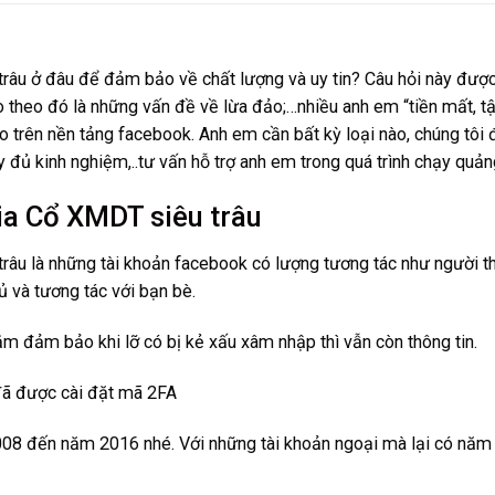
u ở đâu để đảm bảo về chất lượng và uy tin? Câu hỏi này được r
 theo đó là những vấn đề về lừa đảo;…nhiều anh em “tiền mất, tật
 trên nền tảng facebook. Anh em cần bất kỳ loại nào, chúng tôi đ
y đủ kinh nghiệm,..tư vấn hỗ trợ anh em trong quá trình chạy quả
a Cổ XMDT siêu trâu
u là những tài khoản facebook có lượng tương tác như người thật
ủ và tương tác với bạn bè.
ằm đảm bảo khi lỡ có bị kẻ xấu xâm nhập thì vẫn còn thông tin.
 đã được cài đặt mã 2FA
008 đến năm 2016 nhé. Với những tài khoản ngoại mà lại có năm 