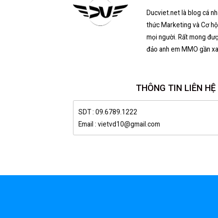
Ducviet.net là blog cá n
thức Marketing và Cơ hội
mọi người. Rất mong đượ
đảo anh em MMO gần xa
THÔNG TIN LIÊN HỆ
SDT : 09.6789.1222
Email : vietvd10@gmail.com