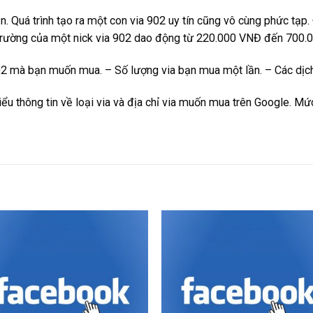
. Quá trình tạo ra một con via 902 uy tín cũng vô cùng phức tạp.
 trường của một nick via 902 dao động từ 220.000 VNĐ đến 700.
02 mà bạn muốn mua. – Số lượng via bạn mua một lần. – Các dịch 
iểu thông tin về loại via và địa chỉ via muốn mua trên Google. M