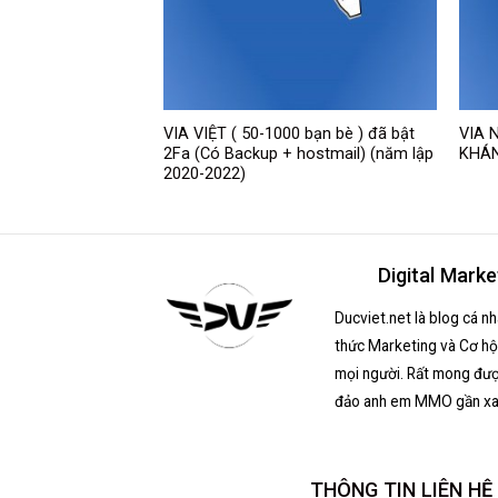
VIA VIỆT ( 50-1000 bạn bè ) đã bật
VIA 
 tạo 2008-2020.
2Fa (Có Backup + hostmail) (năm lập
KHÁN
2020-2022)
Digital Marke
Ducviet.net là blog cá n
thức Marketing và Cơ hội
mọi người. Rất mong đượ
đảo anh em MMO gần xa
THÔNG TIN LIÊN HỆ