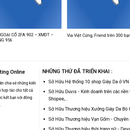
NGOẠI CỔ 2FA 902 – XMDT –
Via Việt Cứng, Friend trên 300 bạ
G 956
NHỮNG THỨ ĐÃ TRIỂN KHAI :
ting Online
Sở Hữu Hệ thống 10 shop Giày Da ở VN
hân chia sẻ những kiến
 hợp tác cho tất cả
Sở Hữu Duvis - Kinh doanh trên các nền 
c kết bạn với đông
Shopee,...
.
Sở Hữu Thương hiệu Xưởng Giày Da Bò
Sở Hữu Thương hiệu Vạn Gốm - Chuyên
Sở Hữu Thương hiệu thời trang nữ - Dev