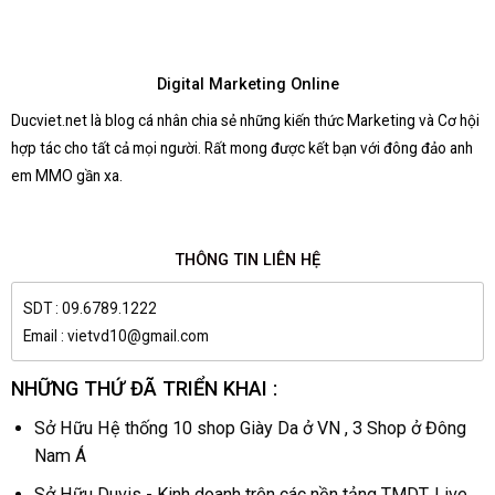
Digital Marketing Online
Ducviet.net là blog cá nhân chia sẻ những kiến thức Marketing và Cơ hội
hợp tác cho tất cả mọi người. Rất mong được kết bạn với đông đảo anh
em MMO gần xa.
THÔNG TIN LIÊN HỆ
SDT : 09.6789.1222
Email : vietvd10@gmail.com
NHỮNG THỨ ĐÃ TRIỂN KHAI :
Sở Hữu Hệ thống 10 shop Giày Da ở VN , 3 Shop ở Đông
Nam Á
Sở Hữu Duvis - Kinh doanh trên các nền tảng TMDT, Live