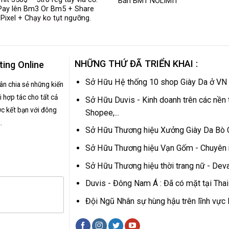
Bán BM1 NOLIMIT
Pay lên Bm3 Or Bm5 + Share
Pixel + Chạy ko tụt ngưỡng.
NHỮNG THỨ ĐÃ TRIỂN KHAI :
ting Online
Sở Hữu Hệ thống 10 shop Giày Da ở VN
hân chia sẻ những kiến
 hợp tác cho tất cả
Sở Hữu Duvis - Kinh doanh trên các nền 
c kết bạn với đông
Shopee,...
.
Sở Hữu Thương hiệu Xưởng Giày Da Bò
Sở Hữu Thương hiệu Vạn Gốm - Chuyên
Sở Hữu Thương hiệu thời trang nữ - Dev
Duvis - Đông Nam Á : Đã có mặt tại Tha
Đội Ngũ Nhân sự hùng hậu trên lĩnh vự