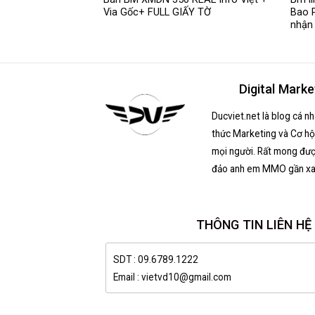
. Cao Cấp Limit
Via Gốc+ FULL GIẤY TỜ
Bao 
.
nhận 
Digital Marke
Ducviet.net là blog cá n
thức Marketing và Cơ hội
mọi người. Rất mong đượ
đảo anh em MMO gần xa
THÔNG TIN LIÊN HỆ
SDT : 09.6789.1222
Email : vietvd10@gmail.com