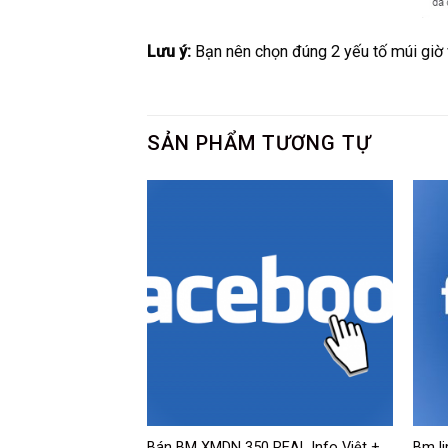
Lưu ý:
Bạn nên chọn đúng 2 yếu tố múi giờ v
SẢN PHẨM TƯƠNG TỰ
-2019 Hoặc 2020
Bán BM XMDN 350 REAL Info Việt +
Bm li