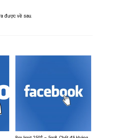
ửa được về sau.
Bm limit 250$ – 5m8. Chết đã kháng