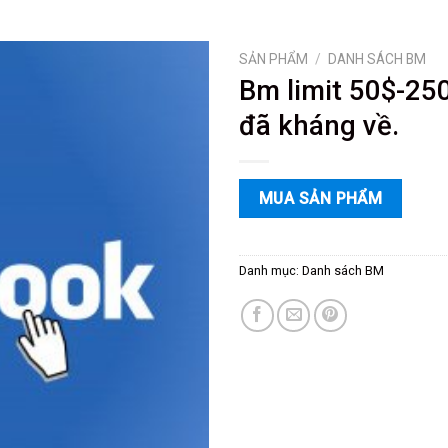
SẢN PHẨM
/
DANH SÁCH BM
Bm limit 50$-250
đã kháng về.
MUA SẢN PHẨM
Danh mục:
Danh sách BM