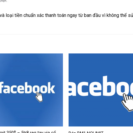
à loại tiền chuẩn xác thanh toán ngay từ ban đầu vì không thể s
mit 350$ – 5tr8 reg tay via cổ.