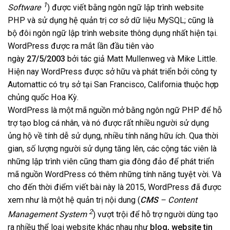
1
Software
) được viết bằng ngôn ngữ lập trình website
PHP và sử dụng hệ quản trị cơ sở dữ liệu MySQL; cũng là
bộ đôi ngôn ngữ lập trình website thông dụng nhất hiện tại.
WordPress được ra mắt lần đầu tiên vào
ngày
27/5/2003
bởi tác giả Matt Mullenweg và Mike Little.
Hiện nay WordPress được sở hữu và phát triển bởi công ty
Automattic có trụ sở tại San Francisco, California thuộc hợp
chủng quốc Hoa Kỳ.
WordPress là một mã nguồn mở bằng ngôn ngữ PHP để hỗ
trợ tạo blog cá nhân, và nó được rất nhiều người sử dụng
ủng hộ về tính dễ sử dụng, nhiều tính năng hữu ích. Qua thời
gian, số lượng người sử dụng tăng lên, các cộng tác viên là
những lập trình viên cũng tham gia đông đảo để phát triển
mã nguồn WordPress có thêm những tính năng tuyệt vời. Và
cho đến thời điểm viết bài này là 2015, WordPress đã được
xem như là một hệ quản trị nội dung (
CMS
– Content
2
Management System
) vượt trội để hỗ trợ người dùng tạo
ra nhiều thể loại website khác nhau như
blog, website tin