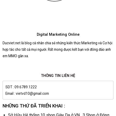
Digital Marketing Online
Ducviet.net là blog cá nhân chia sẻ những kiến thức Marketing và Cơ hội
hợp tác cho tất cả mọi người. Rất mong được kết bạn với đông đảo anh
em MMO gần xa.
THÔNG TIN LIÊN HỆ
SDT : 09.6789.1222
Email : vietvd10@gmail.com
NHỮNG THỨ ĐÃ TRIỂN KHAI :
Sở Hữu Hệ thống 10 shop Giày Da ở VN , 3 Shop ở Đông