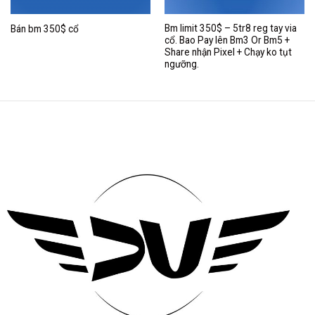
Bm limit 350$ – 5tr8 reg tay via
Bán bm 350$ cổ
cổ. Bao Pay lên Bm3 Or Bm5 +
Share nhận Pixel + Chạy ko tụt
ngưỡng.