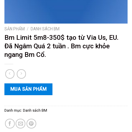
SẢN PHẨM
/
DANH SÁCH BM
Bm Limit 5m8-350$ tạo từ Via Us, EU.
Đã Ngâm Quá 2 tuần . Bm cực khỏe
ngang Bm Cổ.
MUA SẢN PHẨM
Danh mục:
Danh sách BM