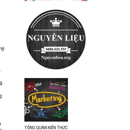
 mỹ
.
g.
g
h
TỔNG QUAN KIẾN THỨC