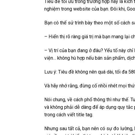
Tiêu đề tối ưu trong trường hợp này là kích 
nghiệm trong website của bạn. Đôi khi, Goo
Bạn có thể sử trình bày theo một số cách s
– Hiển thị rõ ràng giá trị mà bạn mang lại 
– Vị trí của bạn đang ở đâu? Yếu tố này c
viện… không hù hợp nếu bán sản phẩm, dịch
Lưu ý: Tiêu đề không nên quá dài, tối đa 580
Và hãy nhớ rằng, đừng cố nhồi nhét mọi thứ 
Nói chung, về cách phổ thông thì như thế. T
và không phải dễ dàng để áp dụng quy tắc p
trong cách viết title tag.
Nhưng sau tất cả, bạn nên có sự đo lường, 