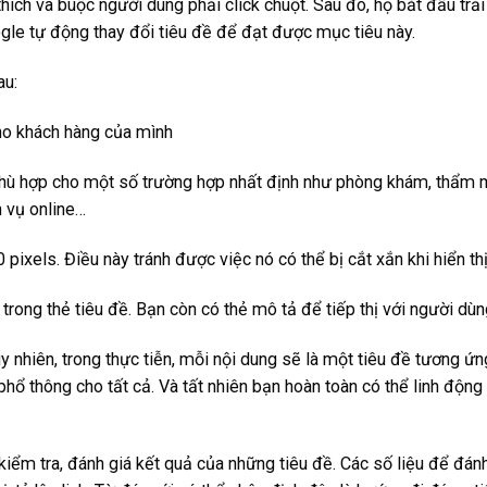
thích và buộc người dùng phải click chuột. Sau đó, họ bắt đầu trải
gle tự động thay đổi tiêu đề để đạt được mục tiêu này.
au:
cho khách hàng của mình
hỉ hù hợp cho một số trường hợp nhất định như phòng khám, thẩm
 vụ online…
 pixels. Điều này tránh được việc nó có thể bị cắt xắn khi hiển thị
trong thẻ tiêu đề. Bạn còn có thẻ mô tả để tiếp thị với người dùn
uy nhiên, trong thực tiễn, mỗi nội dung sẽ là một tiêu đề tương ứn
hổ thông cho tất cả. Và tất nhiên bạn hoàn toàn có thể linh động
kiểm tra, đánh giá kết quả của những tiêu đề. Các số liệu để đán