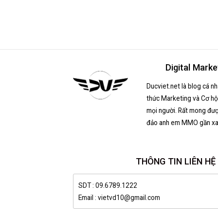
Digital Marke
Ducviet.net là blog cá n
thức Marketing và Cơ hội
mọi người. Rất mong đượ
đảo anh em MMO gần xa
THÔNG TIN LIÊN HỆ
SDT : 09.6789.1222
Email : vietvd10@gmail.com