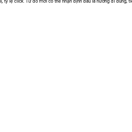
 thị, tỷ lệ click. Từ đó mới có thể nhận định đâu là hướng đi đúng, t