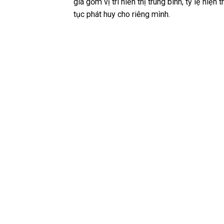
giá gồm vị trí hiển thị trung bình, tỷ lệ hiện
tục phát huy cho riêng mình.